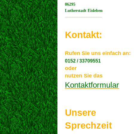
06295
Lutherstadt Eisleben
-------------------------------
Kontakt:
Rufen Sie uns einfach an:
0152 / 33709551
oder
nutzen Sie das
Kontaktformular
Unsere
Sprechzeit