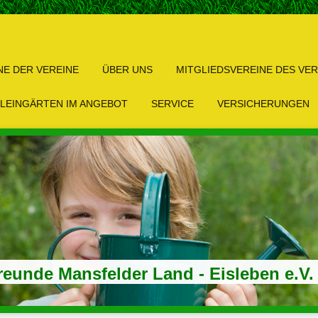
NE DER VEREINE
ÜBER UNS
MITGLIEDSVEREINE DES VE
LEINGÄRTEN IM ANGEBOT
SERVICE
VERSICHERUNGEN
reunde Mansfelder Land - Eisleben e.V.