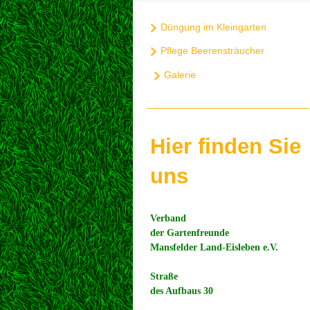
Düngung im Kleingarten
Pflege Beerensträucher
Galerie
Hier finden Sie
uns
Verband
der Gartenfreunde
Mansfelder Land-Eisleben e.V.
Straße
des Aufbaus 30