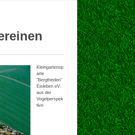
onen
ereinen
Kleingartensp
arte
"Bergfrieden"
Eisleben eV.
aus der
Vogelperspek
tive