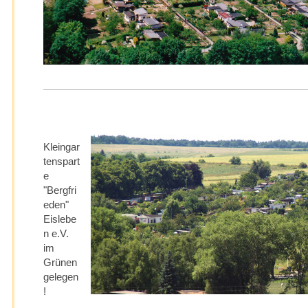
Kleingar
tenspart
e
"Bergfri
eden"
Eislebe
n e.V.
im
Grünen
gelegen
!